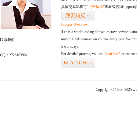
具体交易流程可
“点击这里”
查看或咨询support@
我要购买
>>
Process Overview:
4.cn is a world leading domain escrow service plat
million RMB transaction volume every year. We promi
联系我们
5 workdays.
For detailed process, you can
“visit here”
or contact
QQ：2726103981
BUY NOW
>>
Copyright © 1998 -2025 ww